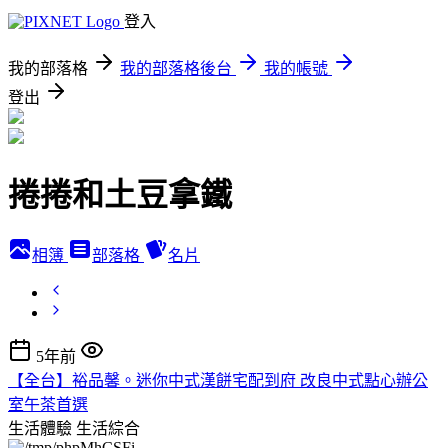
登入
我的部落格
我的部落格後台
我的帳號
登出
捲捲和土豆拿鐵
相簿
部落格
名片
5年前
【全台】裕品馨。迷你中式漢餅宅配到府 改良中式點心辦公
室午茶首選
生活體驗
生活綜合