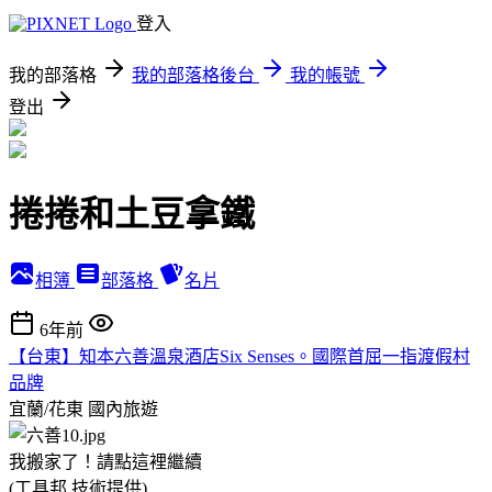
登入
我的部落格
我的部落格後台
我的帳號
登出
捲捲和土豆拿鐵
相簿
部落格
名片
6年前
【台東】知本六善溫泉酒店Six Senses。國際首屈一指渡假村
品牌
宜蘭/花東
國內旅遊
我搬家了！請點這裡繼續
(工具邦 技術提供)