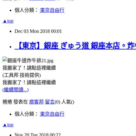
個人分類：
東京自由行
▲top
Dec
03
Mon
2018
00:01
【東京】銀座 ぎゅう道 銀座本店。炸
我搬家了！請點這裡繼續
(工具邦 技術提供)
我搬家了！請點這裡繼續
(繼續閱讀...)
捲捲 發表在
痞客邦
留言
(0)
人氣(
)
個人分類：
東京自由行
▲top
Nov
20
Tue
2018
00:22