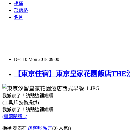
相簿
部落格
名片
Dec
10
Mon
2018
09:00
【東京住宿】東京皇家花園飯店THE汐留The Ro
我搬家了！請點這裡繼續
(工具邦 技術提供)
我搬家了！請點這裡繼續
(繼續閱讀...)
捲捲 發表在
痞客邦
留言
(0)
人氣(
)