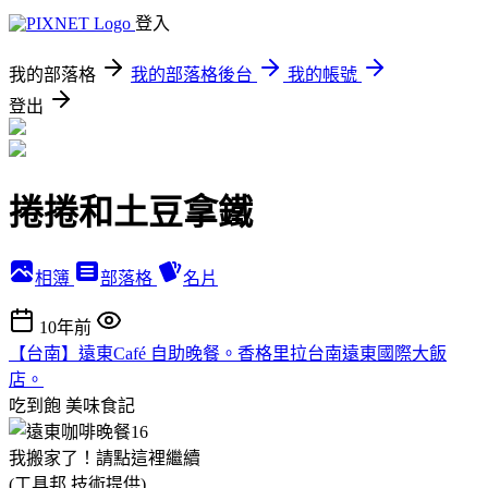
登入
我的部落格
我的部落格後台
我的帳號
登出
捲捲和土豆拿鐵
相簿
部落格
名片
10年前
【台南】遠東Café 自助晚餐。香格里拉台南遠東國際大飯
店。
吃到飽
美味食記
我搬家了！請點這裡繼續
(工具邦 技術提供)