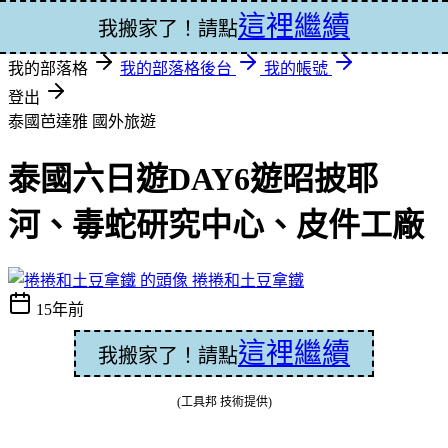
這裡繼續
登入
我搬家了！請點
我的部落格
我的部落格後台
我的帳號
登出
泰國芭達雅
國外旅遊
泰國六日遊DAY6遊昭披耶
河、毒蛇研究中心、皮件工廠
捲捲和土豆拿鐵
15年前
這裡繼續
我搬家了！請點
(工具邦 技術提供)