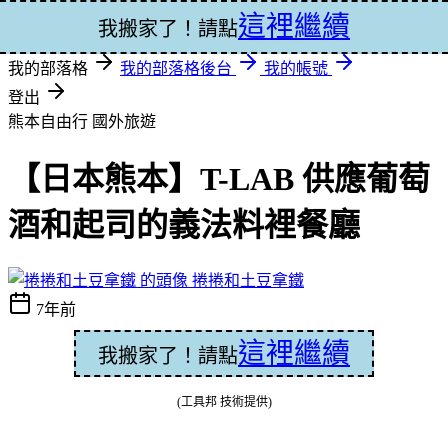
這裡繼續
登入
我搬家了！請點
我的部落格
我的部落格後台
我的帳號
登出
熊本自由行
國外旅遊
【日本熊本】T-LAB 供應葡萄
酒和起司的義法料裡餐廳
捲捲和土豆拿鐵
7年前
這裡繼續
我搬家了！請點
(工具邦 技術提供)