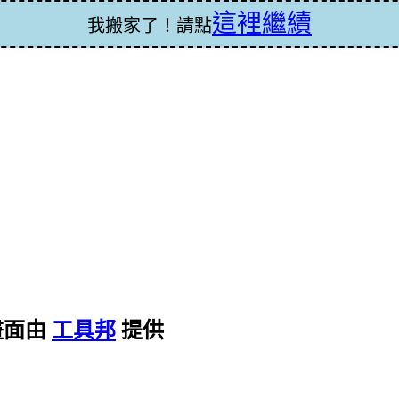
這裡繼續
我搬家了！請點
畫面由
工具邦
提供