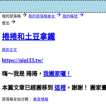
登入
我的部落格
我的部落格後台
我的帳號
登出
捲捲和土豆拿鐵
跳到主文
https://nigi33.tw/
嗨～我是 捲捲，
我搬家囉！
本篇文章已經搬移到
這裡
，謝謝！
搬家
部落格全站分類：
美食情報