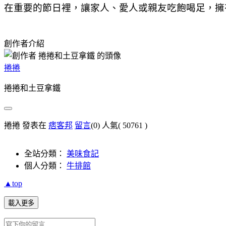
在重要的節日裡，讓家人、愛人或親友吃飽喝足，擁
創作者介紹
捲捲
捲捲和土豆拿鐵
捲捲 發表在
痞客邦
留言
(0)
人氣(
50761
)
全站分類：
美味食記
個人分類：
牛排館
▲top
載入更多