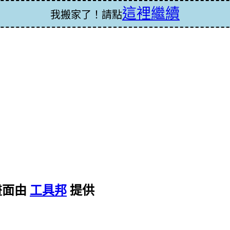
這裡繼續
我搬家了！請點
畫面由
工具邦
提供