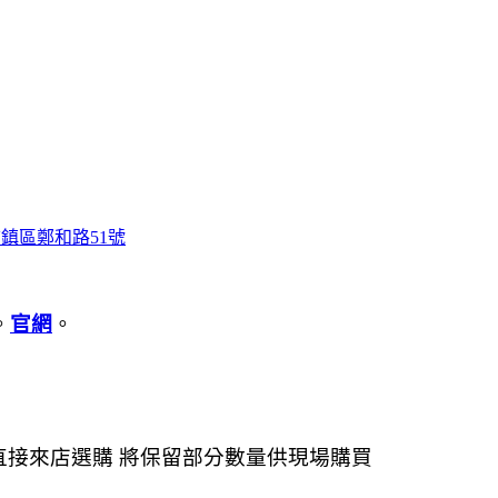
鎮區鄭和路51號
。
官網
。
直接來店選購 將保留部分數量供現場購買