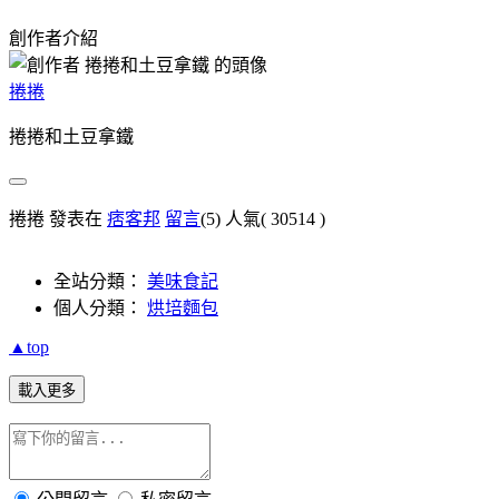
創作者介紹
捲捲
捲捲和土豆拿鐵
捲捲 發表在
痞客邦
留言
(5)
人氣(
30514
)
全站分類：
美味食記
個人分類：
烘培麵包
▲top
載入更多