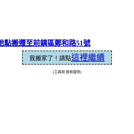
地點搬遷至前鎮區鄭和路51號
這裡繼續
我搬家了！請點
(工具邦 技術提供)