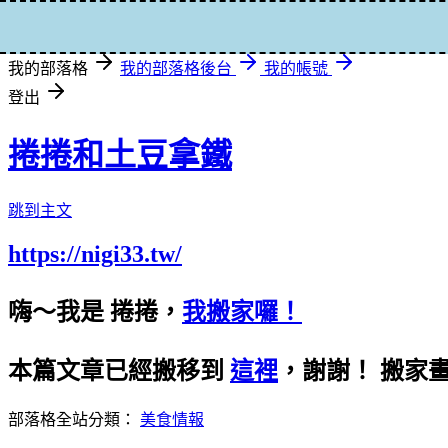
登入
我的部落格
我的部落格後台
我的帳號
登出
捲捲和土豆拿鐵
跳到主文
https://nigi33.tw/
嗨～我是 捲捲，
我搬家囉！
本篇文章已經搬移到
這裡
，謝謝！
搬家
部落格全站分類：
美食情報