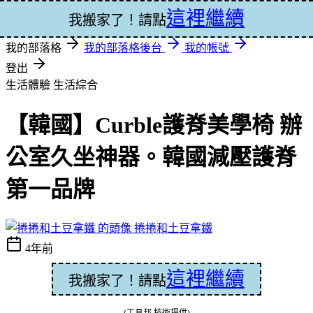
這裡繼續
登入
我搬家了！請點
我的部落格
我的部落格後台
我的帳號
登出
生活體驗
生活綜合
【韓國】Curble護脊美學椅 辦
公室久坐神器。韓國減壓護脊
第一品牌
捲捲和土豆拿鐵
4年前
這裡繼續
我搬家了！請點
(工具邦 技術提供)