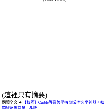
(這裡只有摘要)
閱讀全文 ➜
【韓國】Curble護脊美學椅 辦公室久坐神器。韓
國減壓護脊第一品牌