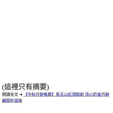
(這裡只有摘要)
閱讀全文 ➜
【中秋月餅推薦】馬玉山紅頂穀創 流心奶皇月餅
鹹甜好滋味