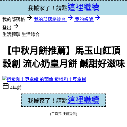
這裡繼續
登入
我搬家了！請點
我的部落格
我的部落格後台
我的帳號
登出
生活體驗
生活綜合
【中秋月餅推薦】馬玉山紅頂
穀創 流心奶皇月餅 鹹甜好滋味
捲捲和土豆拿鐵
4年前
這裡繼續
我搬家了！請點
(工具邦 技術提供)