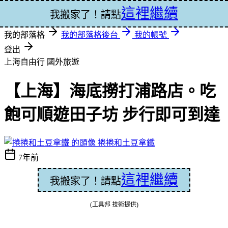
這裡繼續
登入
我搬家了！請點
我的部落格
我的部落格後台
我的帳號
登出
上海自由行
國外旅遊
【上海】海底撈打浦路店。吃
飽可順遊田子坊 步行即可到達
捲捲和土豆拿鐵
7年前
這裡繼續
我搬家了！請點
(工具邦 技術提供)