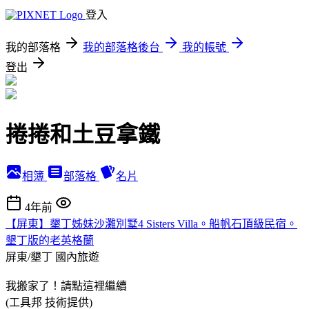
登入
我的部落格
我的部落格後台
我的帳號
登出
捲捲和土豆拿鐵
相簿
部落格
名片
4年前
【屏東】墾丁姊妹沙灘別墅4 Sisters Villa。船帆石頂級民宿。
墾丁版的老英格蘭
屏東/墾丁
國內旅遊
我搬家了！請點這裡繼續
(工具邦 技術提供)