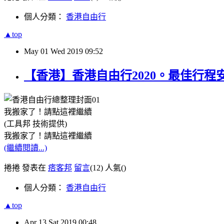
個人分類：
香港自由行
▲top
May
01
Wed
2019
09:52
【香港】香港自由行2020。最佳行
我搬家了！請點這裡繼續
(工具邦 技術提供)
我搬家了！請點這裡繼續
(繼續閱讀...)
捲捲 發表在
痞客邦
留言
(12)
人氣(
)
個人分類：
香港自由行
▲top
Apr
13
Sat
2019
00:48