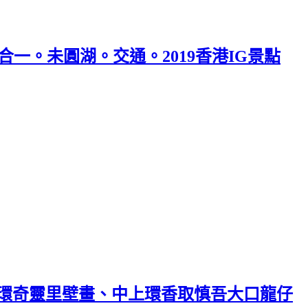
合一。未圓湖。交通。2019香港IG景點
 西環奇靈里壁畫、中上環香取慎吾大口龍仔