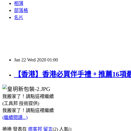
相簿
部落格
名片
Jan
22
Wed
2020
01:00
【香港】香港必買伴手禮。推薦16項
我搬家了！請點這裡繼續
(工具邦 技術提供)
我搬家了！請點這裡繼續
(繼續閱讀...)
捲捲 發表在
痞客邦
留言
(2)
人氣(
)