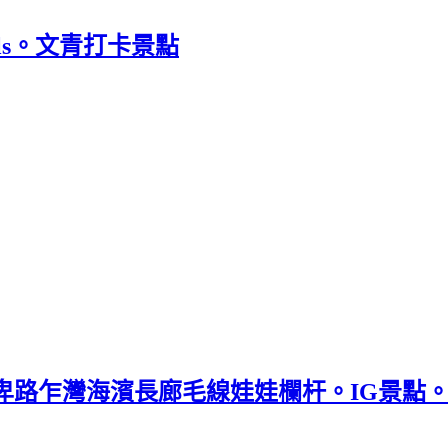
ls。文青打卡景點
卑路乍灣海濱長廊毛線娃娃欄杆。IG景點